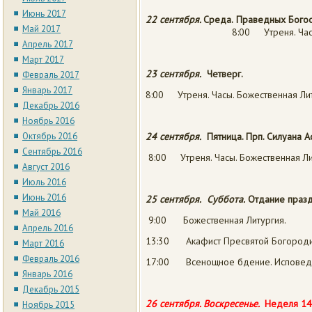
Июнь 2017
22 сентября.
Среда.
Праведных Богоо
Май 2017
8:00 Утреня. Час
Апрель 2017
Март 2017
23 сентября.
Четверг.
Февраль 2017
Январь 2017
8:00 Утреня. Часы. Божественная Лит
Декабрь 2016
Ноябрь 2016
Октябрь 2016
24 сентября.
Пятница.
Прп. Силуана 
Сентябрь 2016
8:00 Утреня. Часы. Божественная Ли
Август 2016
Июль 2016
Июнь 2016
25 сентября.
Суббота.
Отдание праз
Май 2016
9:00 Божественная Литургия.
Апрель 2016
13:30 Акафист Пресвятой Богороди
Март 2016
Февраль 2016
17:00 Всенощное бдение. Исповед
Январь 2016
Декабрь 2015
26 сентября.
Воскресенье.
Неделя 14
Ноябрь 2015