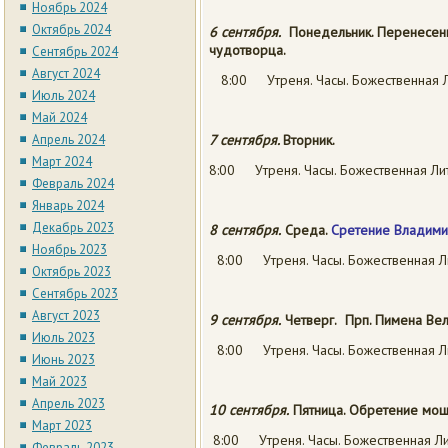
Ноябрь 2024
Октябрь 2024
6 сентября.
Понедельник.
Перенесени
чудотворца.
Сентябрь 2024
Август 2024
8:00 Утреня. Часы. Божественная Л
Июль 2024
Май 2024
Апрель 2024
7 сентября.
Вторник.
Март 2024
8:00 Утреня. Часы. Божественная Лит
Февраль 2024
Январь 2024
Декабрь 2023
8 сентября.
Среда.
Сретение Владими
Ноябрь 2023
8:00 Утреня. Часы. Божественная Л
Октябрь 2023
Сентябрь 2023
Август 2023
9 сентября.
Четверг.
Прп. Пимена Вел
Июль 2023
8:00 Утреня. Часы. Божественная Л
Июнь 2023
Май 2023
Апрель 2023
10 сентября.
Пятница.
Обретение мо
Март 2023
8:00 Утреня. Часы. Божественная Ли
Февраль 2023