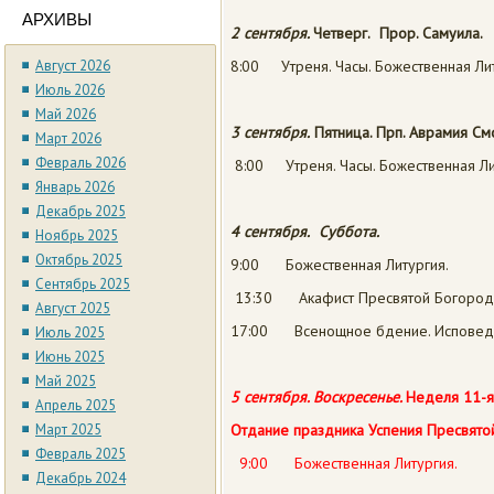
АРХИВЫ
2 сентября.
Четверг.
Прор. Самуила
.
Август 2026
8:00 Утреня. Часы. Божественная Лит
Июль 2026
Май 2026
3 сентября.
Пятница.
Прп. Аврамия См
Март 2026
Февраль 2026
8:00 Утреня. Часы. Божественная Ли
Январь 2026
Декабрь 2025
4 сентября.
Суббота.
Ноябрь 2025
Октябрь 2025
9:00 Божественная Литургия.
Сентябрь 2025
13:30 Акафист Пресвятой Богород
Август 2025
17:00 Всенощное бдение. Исповед
Июль 2025
Июнь 2025
Май 2025
5 сентября.
Воскресенье.
Неделя 11-я
Апрель 2025
Март 2025
Отдание праздника Успения
Пресвято
Февраль 2025
9:00 Божественная Литургия.
Декабрь 2024