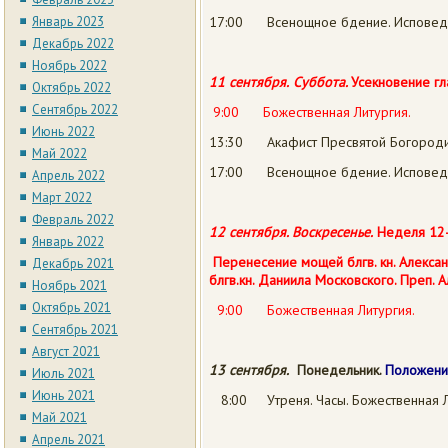
Январь 2023
17:00 Всенощное бдение. Исповед
Декабрь 2022
Ноябрь 2022
11 сентября.
Суббота.
Усекновение г
Октябрь 2022
Сентябрь 2022
9:00 Божественная Литургия.
Июнь 2022
13:30 Акафист Пресвятой Богороди
Май 2022
17:00 Всенощное бдение. Исповед
Апрель 2022
Март 2022
Февраль 2022
12 сентября.
Воскресенье.
Неделя 12-
Январь 2022
Перенесение мощей блгв. кн.
Алекса
Декабрь 2021
блгв.кн. Даниила Московского. Преп. 
Ноябрь 2021
Октябрь 2021
9:00 Божественная Литургия.
Сентябрь 2021
Август 2021
13 сентября.
Понедельник.
Положени
Июль 2021
Июнь 2021
8:00 Утреня. Часы. Божественная Л
Май 2021
Апрель 2021