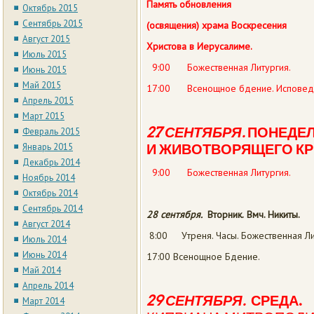
Память обновления
Октябрь 2015
Сентябрь 2015
(освящения) храма Воскресения
Август 2015
Христова в Иерусалиме.
Июль 2015
9:00 Божественная Литургия.
Июнь 2015
Май 2015
17:00 Всенощное бдение. Исповед
Апрель 2015
Март 2015
27 СЕНТЯБРЯ.
ПОНЕДЕЛ
Февраль 2015
Январь 2015
И
ЖИВОТВОРЯЩЕГО КР
Декабрь 2014
9:00 Божественная Литургия.
Ноябрь 2014
Октябрь 2014
Сентябрь 2014
28 сентября.
Вторник.
Вмч. Никиты.
Август 2014
8:00 Утреня. Часы. Божественная Ли
Июль 2014
Июнь 2014
17:00 Всенощное Бдение.
Май 2014
Апрель 2014
29 СЕНТЯБРЯ.
СРЕДА.
П
Март 2014