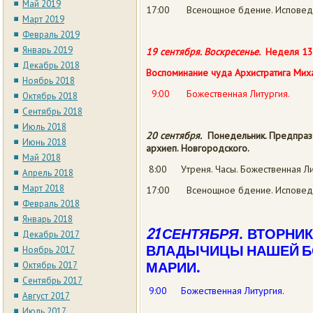
Май 2019
17:00 Всенощное бдение. Исповед
Март 2019
Февраль 2019
Январь 2019
19 сентября.
Воскресенье.
Неделя 13
Декабрь 2018
Воспоминание чуда Архистратига
Миха
Ноябрь 2018
9:00 Божественная Литургия.
Октябрь 2018
Сентябрь 2018
Июль 2018
20 сентября.
Понедельник.
Предпраз
Июнь 2018
архиеп. Новгородского
.
Май 2018
8:00 Утреня. Часы. Божественная Ли
Апрель 2018
Март 2018
17:00 Всенощное бдение. Исповед
Февраль 2018
Январь 2018
21 СЕНТЯБРЯ.
ВТОРНИК
Декабрь 2017
ВЛАДЫЧИЦЫ
НАШЕЙ Б
Ноябрь 2017
Октябрь 2017
МАРИИ.
Сентябрь 2017
9:00 Божественная Литургия.
Август 2017
Июль 2017