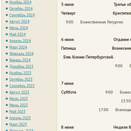
Ноябрь 2024
5 июня Третье обретение
Октябрь 2024
Четверг Крестителя Госп
Сентябрь 2024
Август 2024
9:00 Божественная Литургия.
Июль 2024
Май 2024
6 июня Отдание праз
Апрель 2024
Март 2024
Пятница Вознесения Го
Февраль 2024
Блж. Ксении Петербургской.
Январь 2024
9:00 Божест
Декабрь 2023
Ноябрь 2023
Октябрь 2023
7 июня
Сентябрь 2023
Суббота
9:00 Божеств
Август 2023
Июль 2023
13:3
Июнь 2023
17:00 Всенощное бден
Май 2023
Апрель 2023
Март 2023
8 июня
Неделя 8
Февраль 2023