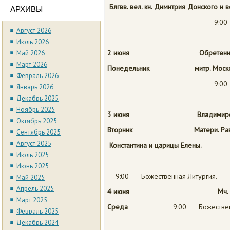
Блгвв. вел. кн. Димитрия Донского
и в
АРХИВЫ
9:00
Август 2026
Июль 2026
2 июня Обретение мощей
Май 2026
Март 2026
Понедельник митр. Москов
Февраль 2026
9:00
Январь 2026
Декабрь 2025
Ноябрь 2025
3 июня Владимирской и
Октябрь 2025
Вторник
Матери. Ра
Сентябрь 2025
Август 2025
Константина и царицы Елены.
Июль 2025
Июнь 2025
9:00 Божественная Литургия.
Май 2025
Апрель 2025
4 июня
Мч.
Март 2025
Среда
9:00 Божественн
Февраль 2025
Декабрь 2024