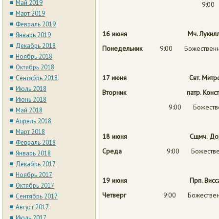
Май 2019
9:00 
Март 2019
Февраль 2019
16 июня Мч. Лукиллиана и
Январь 2019
Декабрь 2018
Понедельник
9:00 Божественна
Ноябрь 2018
Октябрь 2018
17 июня Свт. Митроф
Сентябрь 2018
Июль 2018
Вторник патр. Константин
Июнь 2018
9:00 Божествен
Май 2018
Апрель 2018
Март 2018
18 июня Сщмч. Дорофея, 
Февраль 2018
Среда
9:00 Божествен
Январь 2018
Декабрь 2017
Ноябрь 2017
19 июня Прп. Виссариона Е
Октябрь 2017
Четверг
9:00 Божественн
Сентябрь 2017
Август 2017
Июль 2017