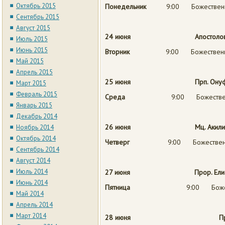
Октябрь 2015
Понедельник
9:00 Божественна
Сентябрь 2015
Август 2015
24 июня Апостолов Варфо
Июль 2015
Июнь 2015
Вторник
9:00 Божественна
Май 2015
Апрель 2015
25 июня Прп. Онуфрия 
Март 2015
Февраль 2015
Среда
9:00 Божественн
Январь 2015
Декабрь 2014
26 июня Мц. Акилин
Ноябрь 2014
Октябрь 2014
Четверг
9:00 Божественн
Сентябрь 2014
Август 2014
Июль 2014
27 июня Прор. Елисе
Июнь 2014
Пятница
9:00 Боже
Май 2014
Апрель 2014
Март 2014
28 июня
П