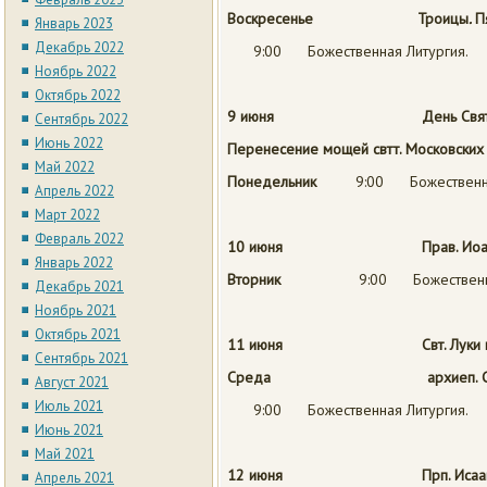
Воскресенье Троицы
.
П
Январь 2023
Декабрь 2022
9:00 Божественная Литургия.
Ноябрь 2022
Октябрь 2022
9 июня День Святого
Сентябрь 2022
Июнь 2022
Перенесение мощей свтт. Московских 
Май 2022
Понедельник
9:00 Божественна
Апрель 2022
Март 2022
Февраль 2022
10 июня Прав. Иоанна Р
Январь 2022
Вторник
9:00 Божественна
Декабрь 2021
Ноябрь 2021
Октябрь 2021
11 июня Свт. Луки испо
Сентябрь 2021
Среда архиеп. Симф
Август 2021
Июль 2021
9:00 Божественная Литургия.
Июнь 2021
Май 2021
12 июня
Прп. Исаа
Апрель 2021