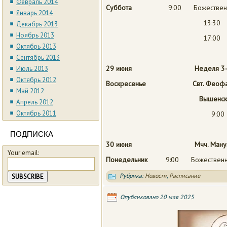
Февраль 2014
Суббота
9:00 Божественн
Январь 2014
13:30 
Декабрь 2013
Ноябрь 2013
17:00 
Октябрь 2013
Сентябрь 2013
29 июня
Неделя 3-
Июль 2013
Октябрь 2012
Воскресенье Свт. Феофана,
Май 2012
Вышенског
Апрель 2012
Октябрь 2011
9:00
ПОДПИСКА
30 июня Мчч. Мануила, Са
Your email:
Понедельник
9:00 Божественная 
Рубрика:
Новости
,
Расписание
Опубликовано
20 мая 2025