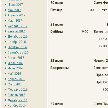
20 июня Сщмч. Феодота, е
Июнь 2017
Пятница
9:00 Божест
Май 2017
Апрель 2017
Март 2017
21 июня
Февраль 2017
Январь 2017
Суббота
9:00 Божествен
Декабрь 2016
13:30
Ноябрь 2016
17:00
Октябрь 2016
Сентябрь 2016
Август 2016
22 июня
Неделя 2
Июль 2016
Воскресенье
Всех святых, в зе
Июнь 2016
Май 2016
Прав. Алексия Мос
Апрель 2016
Прп. Кирилла, игум. 
Март 2016
9:
Февраль 2016
Январь 2016
Декабрь 2015
23 июня Сщмч. Тимофея, 
Ноябрь 2015