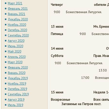
Март 2021
Четверг
обит
Февраль 2021
9:00 Божественная Литургия.
Январь 2021
Декабрь 2020
Ноябрь 2020
13 июня Мч. Ермея
Октябрь 2020
Пятница
9:00 Божественна
Сентябрь 2020
Август 2020
Июнь 2020
14 июня
О
Май 2020
Суббота Прав. Иоанна Кр
Апрель 2020
Март 2020
9:00 Божественная Литургия.
Февраль 2020
13:30
Январь 2020
17:00 Всенощное бдени
Декабрь 2019
Ноябрь 2019
Октябрь 2019
15 июня
Неделя 1-
Сентябрь 2019
Воскресенье
Всех святых
Август 2019
Заговенье на Петров пост.
Июль 2019