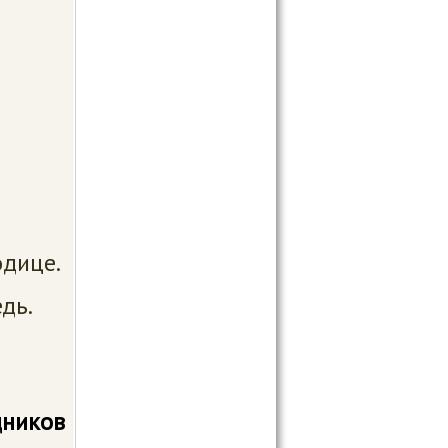
ице.
ь.
дников