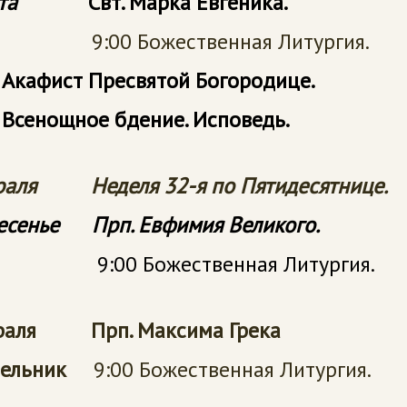
та
Свт. Марка Евгеника.
0 Божественная Литургия.
 Акафист Пресвятой Богородице.
 Всенощное бдение. Исповедь.
евраля
Неделя 32-я по Пятидесятнице.
ресенье
Прп. Евфимия Великого.
0 Божественная Литургия.
враля Прп. Максима Грека
дельник
9:00 Божественная Литургия.