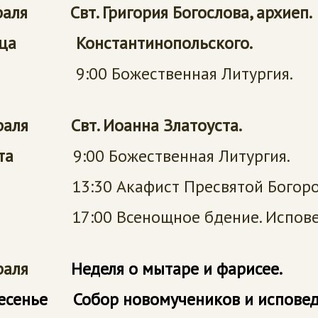
раля Свт. Григория Богослова, архиеп.
ица Константинопольского.
0 Божественная Литургия.
раля Свт. Иоанна Златоуста.
ббота
9:00 Божественная Литургия.
0 Акафист Пресвятой Богород
0 Всенощное бдение. Исповед
евраля
Неделя о мытаре и фарисее.
есенье
Собор
новомучеников и испове