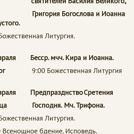
а святителей Василия Великого,
гория Богослова
и Иоанна
стого.
Божественная Литургия.
враля Бесср. мчч. Кира и Иоанна.
рг
9:00 Божественная Литургия
евраля Предпразднство
Сретения
ица Господня.
Мч. Трифона.
Божественная Литургия.
 Всенощное бдение. Исповедь.