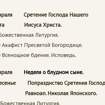
враля Сретение Господа Нашего
ббота
Иисуса Христа.
Божественная Литургия.
 Акафист Пресвятой Богородице.
 Всенощное бдение. Исповедь.
февраля
Неделя о блудном сыне
.
есенье
Попразднство Сретения Господ
ноап. Николая Японского.
Божественная Литургия.