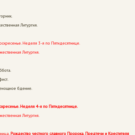
торник.
ественная Литургия.
Воскресенье. Неделя 3-я по Пятидесятнице.
жественная Литургия.
ббота.
фист.
сенощное бдение.
скресенье. Неделя 4-я по Пятидесятнице.
жественная Литургия.
тница.
Рождество честного славного Пророка, Предтечи и Крестителя