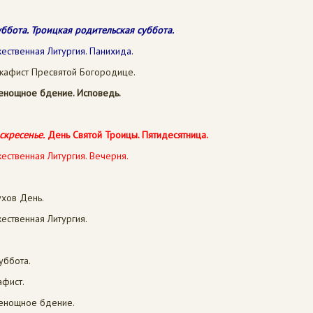
уббота.
Троицкая родительская суббота
.
ественная Литургия. Панихида.
кафист Пресвятой Богородице.
сенощное бдение. Исповедь.
скресенье.
День Святой Троицы. Пятидесятница.
ественная Литургия. Вечерня.
ухов День.
ественная Литургия.
Суббота.
афист.
сенощное бдение.