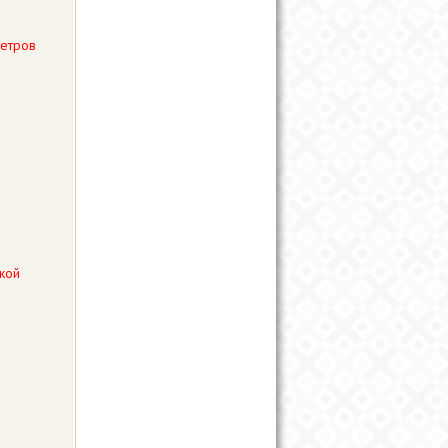
Петров
ской