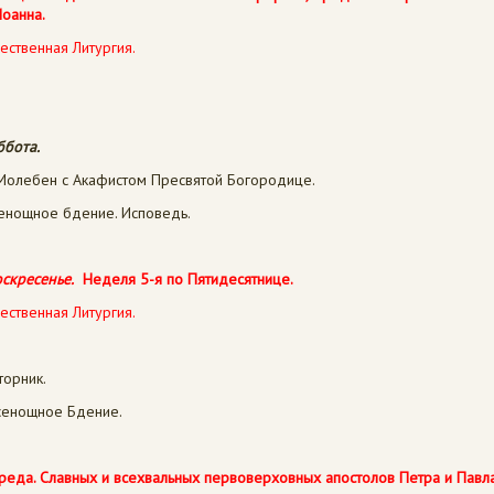
Иоанна
.
ественная Литургия.
ббота.
олебен с Акафистом Пресвятой Богородице.
сенощное бдение. Исповедь.
скресенье.
Неделя 5-я по Пятидесятнице.
ественная Литургия.
торник.
Всенощное Бдение.
Среда. Славных и всехвальных первоверховных апостолов
Петра
и
Павл