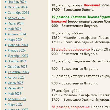
Ноябрь 2024
18 декабря, четверг.
Внимание
!
Богос
Октябрь 2024
17:00 – Всенощное бдение.
Сентябрь 2024
19 декабря. Святителя Николая Чудот
Август 2024
Внимание
!
Богослужение в храме Жив
Июль 2024
9:00 – Божественная Литургия.
Май 2024
20 декабря, суббота.
Апрель 2024
13:30 – Молебен с Акафистом Пресвя
Март 2024
17:00 – Всенощное бдение. Исповедь
Февраль 2024
21 декабря, воскресенье.
Неделя 28-я
Январь 2024
9:00 – Божественная Литургия.
Декабрь 2023
22 декабря, понедельник. Иконы Бож
Ноябрь 2023
Октябрь 2023
9:00 – Божественная Литургия.
Сентябрь 2023
25 декабря, четверг. Святителя Спир
Август 2023
Июль 2023
9:00 – Божественная Литургия.
Июнь 2023
27 декабря, суббота.
Май 2023
13:30 – Молебен с Акафистом Пресвя
Апрель 2023
17:00 – Всенощное бдение. Исповедь
Март 2023
28 декабря, воскресенье
. Неделя 29-
Февраль 2023