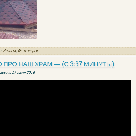
а:
Новости
,
Фотогалерея
 ПРО НАШ ХРАМ — (С 3:37 МИНУТЫ)
ковано
19 июля 2016