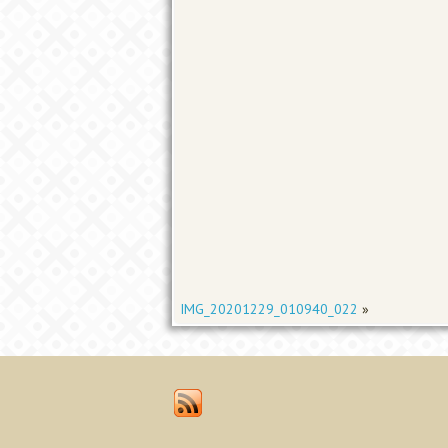
IMG_20201229_010940_022
»