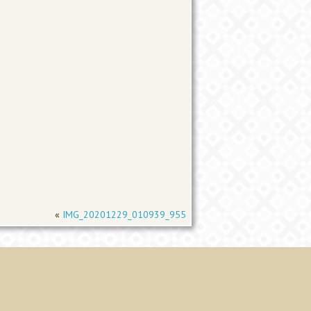
«
IMG_20201229_010939_955